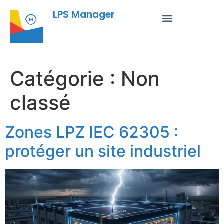
LPS Manager
Catégorie :
Non
classé
Zones LPZ IEC 62305 :
protéger un site industriel