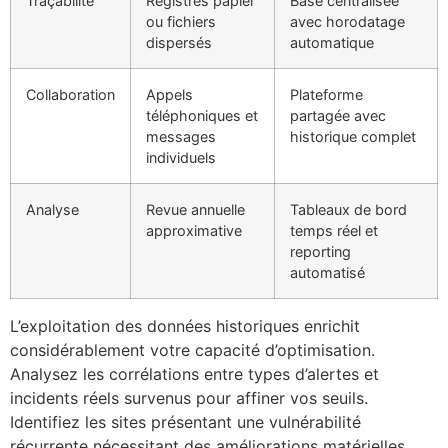
Traçabilité
Registres papier
Base centralisée
ou fichiers
avec horodatage
dispersés
automatique
Collaboration
Appels
Plateforme
téléphoniques et
partagée avec
messages
historique complet
individuels
Analyse
Revue annuelle
Tableaux de bord
approximative
temps réel et
reporting
automatisé
ECLAIR
En ligne
L’exploitation des données historiques enrichit
considérablement votre capacité d’optimisation.
Analysez les corrélations entre types d’alertes et
incidents réels survenus pour affiner vos seuils.
Identifiez les sites présentant une vulnérabilité
récurrente nécessitant des améliorations matérielles.