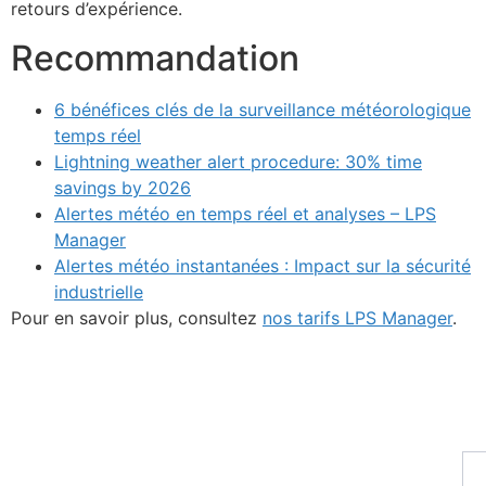
retours d’expérience.
Recommandation
6 bénéfices clés de la surveillance météorologique
temps réel
Lightning weather alert procedure: 30% time
savings by 2026
Alertes météo en temps réel et analyses – LPS
Manager
Alertes météo instantanées : Impact sur la sécurité
industrielle
Pour en savoir plus, consultez
nos tarifs LPS Manager
.
Fo
Pr
S'i
à
no
ne