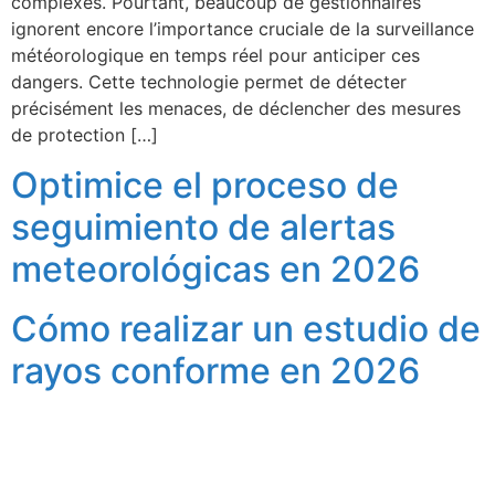
complexes. Pourtant, beaucoup de gestionnaires
ignorent encore l’importance cruciale de la surveillance
météorologique en temps réel pour anticiper ces
dangers. Cette technologie permet de détecter
précisément les menaces, de déclencher des mesures
de protection […]
Optimice el proceso de
seguimiento de alertas
meteorológicas en 2026
Cómo realizar un estudio de
rayos conforme en 2026
Fu
Pr
Su
a
nu