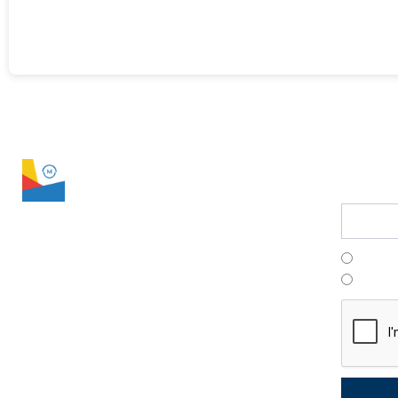
LPS Manager
conta
Suscríb
Franç
Portu