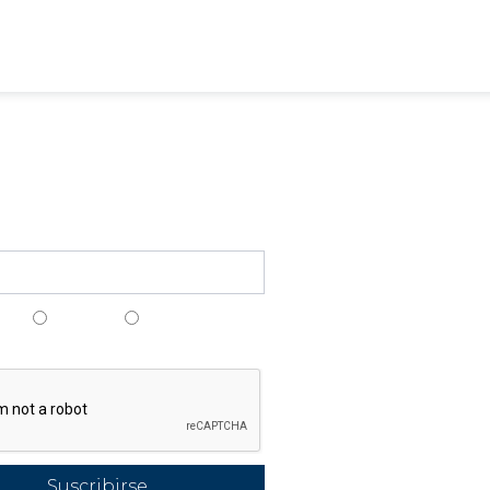
Funcionali
ct@lpsmanager.io
Creación de c
ase a nuestro boletín
Estudio/Simula
Nivel de Prote
ais
Anglais
Espagnol
Pararrayos & 
gais
Verificaciones 
Seguimiento
meteorológic
Alertas y Anális
Puntuación ins
Detección de 
Suscribirse