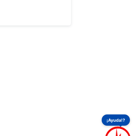
dades
Principal
arpetas
Inicio
ción
Funcionalidades
Perfiles de usuarios
cción
Ecosistema
Protector
Tutoriales
y Auditorías
Formación
Tarifas
o
Noticias
is
¡Ayuda!?
Contacto
talaciones
Notas legales
rayos