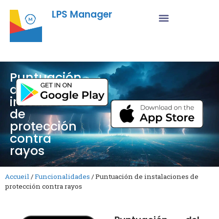
LPS Manager
Puntuación
de
instalaciones
de
protección
contra
rayos
Accueil
/
Funcionalidades
/
Puntuación de instalaciones de
protección contra rayos