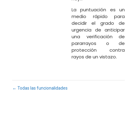
La puntuación es un
medio rápido para
decidir el grado de
urgencia de anticipar
una verificación de
pararrayos o de
protección contra
rayos de un vistazo.
← Todas las funcionalidades
Fu
Pr
Su
a
ECLAIR