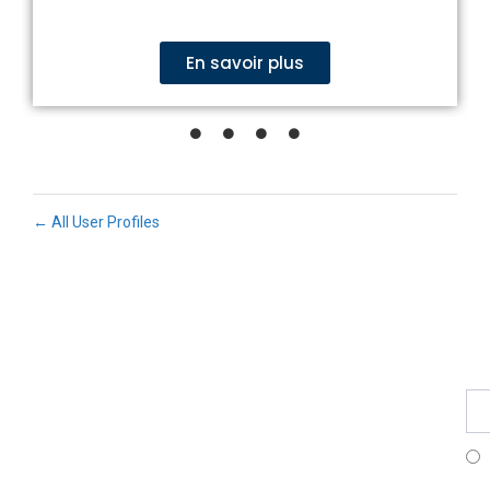
ECLAIR
Online
En savoir plus
← All User Profiles
Fe
Ma
Su
to
ou
ne
Fr