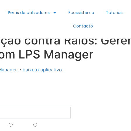
Perfis de utilizadores
Ecossistema
Tutoriais
Contacto
ção contra Raios: Gere
com LPS Manager
Manager
e
baixe o aplicativo
.
Funcionali
ct@lpsmanager.io
Criação de Pa
nossa newsletter
Estudo/Simula
Cálculo do Nív
ais
Anglais
Espagnol
Proteção