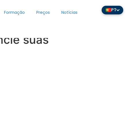
PT
Formação
Preços
Notícias
ncie suas
dades
Principal
sta
Início
ção
Funcionalidades
Perfis de Usuário
el de
ECLAIR
Ecossistema
Online