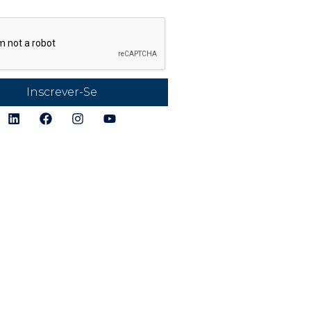
gais
Para-raios e
Descarregado
Verificações e 
Monitorament
Produtos
Alertas e Análi
Inscrever-Se
Pontuação das
Detecção de
Tempestades
Diretório de Pr
Conexão e Ch