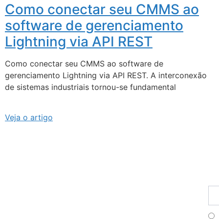
Como conectar seu CMMS ao
software de gerenciamento
Lightning via API REST
Como conectar seu CMMS ao software de
gerenciamento Lightning via API REST. A interconexão
de sistemas industriais tornou-se fundamental
Veja o artigo
Fu
Pr
In
se
na
no
ne