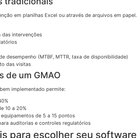
 tradicionais
nção em planilhas Excel ou através de arquivos em papel
a das intervenções
latórios
s de desempenho (MTBF, MTTR, taxa de disponibilidade)
o das visitas
eis de um GMAO
 bem implementado permite:
 40%
de 10 a 20%
s equipamentos de 5 a 15 pontos
ra auditorias e controles regulatórios
ais para escolher seu softwa