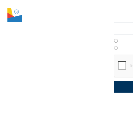
LPS Manager
conta
Assine 
Franç
Portu