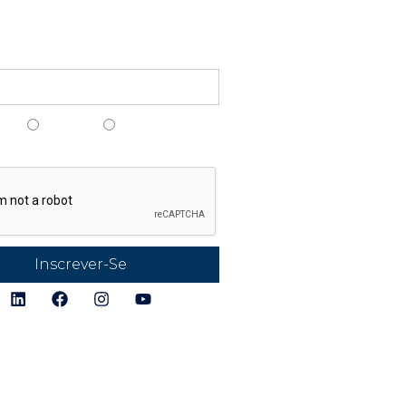
Funcionali
ct@lpsmanager.io
Criação de Pa
nossa newsletter
Estudo/Simula
Cálculo do Nív
ais
Anglais
Espagnol
Proteção
gais
Para-raios e
Descarregado
Verificações e 
Monitorament
Produtos
Alertas e Análi
Inscrever-Se
Pontuação das
Detecção de
Tempestades
Diretório de Pr
Conexão e Ch