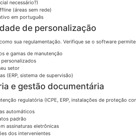
cial necessário?)
fline (áreas sem rede)
eativo em português
idade de personalização
como sua regulamentação. Verifique se o software permite
tos e gamas de manutenção
o personalizados
eu setor
as (ERP, sistema de supervisão)
ria e gestão documentária
enção regulatória (ICPE, ERP, instalações de proteção cont
tas automáticos
matos padrão
om assinaturas eletrônicas
ções dos intervenientes