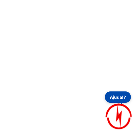
dades
Principal
sta
Início
ção
Funcionalidades
Perfis de Usuário
el de
Ecossistema
Tutoriais
Treinamento
r
Tarifas
Auditorias
Notícias
o Meteo e
Contact
Aviso Legal
ses
 Instalações
Ajuda!?
ofissionais
at