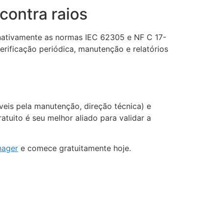
contra raios
nativamente as normas IEC 62305 e NF C 17-
verificação periódica, manutenção e relatórios
veis pela manutenção, direção técnica) e
tuito é seu melhor aliado para validar a
ECLAIR
nager
e comece gratuitamente hoje.
Online