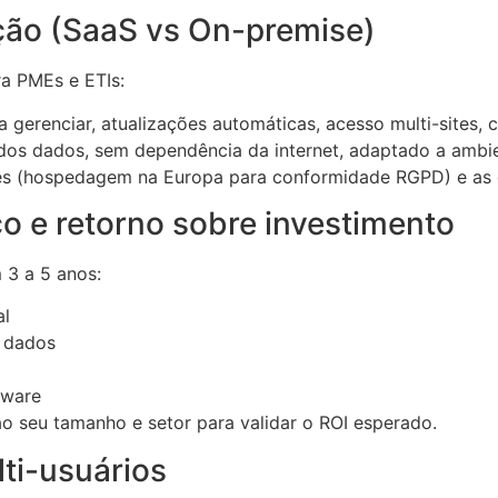
ção (SaaS vs On-premise)
a PMEs e ETIs:
 gerenciar, atualizações automáticas, acesso multi-sites, c
 dos dados, sem dependência da internet, adaptado a ambie
es (hospedagem na Europa para conformidade RGPD) e as g
o e retorno sobre investimento
 3 a 5 anos:
al
 dados
tware
 ao seu tamanho e setor para validar o ROI esperado.
lti-usuários