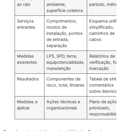
ao raio
ambiente,
período, método
superfície coletora
Serviços
Comprimentos,
Esquema unifilar
entrantes
modos de
simplificado,
instalação, pontos
caminhos de
de entrada,
cabos
separação
Medidas
LPS, SPD, terra,
Relatórios de
existentes
equipotencialidade,
verificação, fotos,
manutenção
marcação
Resultados
Componentes de
Tabela de síntese,
risco, total, limiares
comentários
sobre desvios
Medidas a
Ações técnicas e
Plano de ações
aplicar
organizacionais
priorizado,
responsabilidades