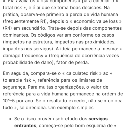
». Ela avalia os « risk components » para calcular o «
total risk », e é aí que se toma boas decisões. Na
prática, observa-se primeiro a perda de vida humana
(frequentemente R1), depois o « economic value loss »
(R4) em secundário. Trata-se depois das componentes
dominantes. Os códigos variam conforme os casos
ECLAIR
(impactos na estrutura, impactos nas proximidades,
Online
impactos nos serviços). A ideia permanece a mesma: «
damage frequency » (frequência de ocorrência vezes
probabilidade de dano), fator de perda.
Em seguida, compara-se o « calculated risk » ao «
tolerable risk », referência para os limiares de
segurança. Para muitas organizações, o valor de
referência para a vida humana permanece na ordem de
10^-5 por ano. Se o resultado exceder, não se « coloca
tudo », se direciona. Um exemplo simples:
Se o risco provém sobretudo dos
serviços
entrantes
, começa-se pelo bom esquema de «