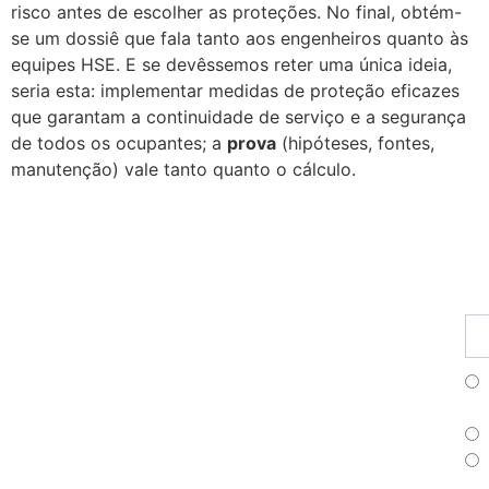
risco antes de escolher as proteções. No final, obtém-
se um dossiê que fala tanto aos engenheiros quanto às
equipes HSE. E se devêssemos reter uma única ideia,
seria esta: implementar medidas de proteção eficazes
que garantam a continuidade de serviço e a segurança
de todos os ocupantes; a
prova
(hipóteses, fontes,
manutenção) vale tanto quanto o cálculo.
Fu
Pr
As
no
ne
Fr
Es