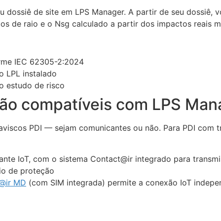
u dossiê de site em LPS Manager. A partir de seu dossiê, 
dos de raio e o Nsg calculado a partir dos impactos reais m
forme IEC 62305-2:2024
ão LPL instalado
do estudo de risco
são compatíveis com LPS Man
viscos PDI — sejam comunicantes ou não. Para PDI com t
nte IoT, com o sistema Contact@ir integrado para transm
io de proteção
@ir MD
(com SIM integrada) permite a conexão IoT indepen