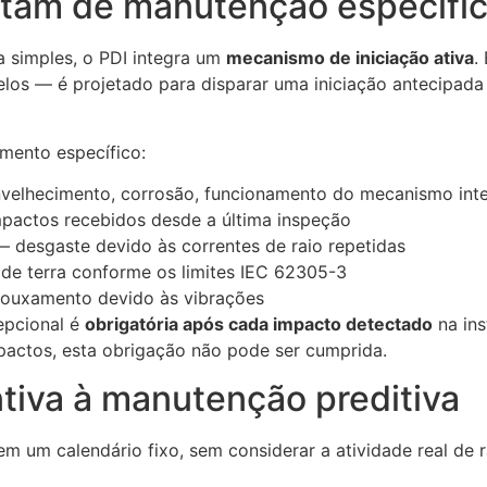
itam de manutenção específi
 simples, o PDI integra um
mecanismo de iniciação ativa
.
elos — é projetado para disparar uma iniciação antecipad
ento específico:
elhecimento, corrosão, funcionamento do mecanismo int
actos recebidos desde a última inspeção
 desgaste devido às correntes de raio repetidas
 de terra conforme os limites IEC 62305-3
rouxamento devido às vibrações
epcional é
obrigatória após cada impacto detectado
na ins
pactos, esta obrigação não pode ser cumprida.
iva à manutenção preditiva
m um calendário fixo, sem considerar a atividade real de r