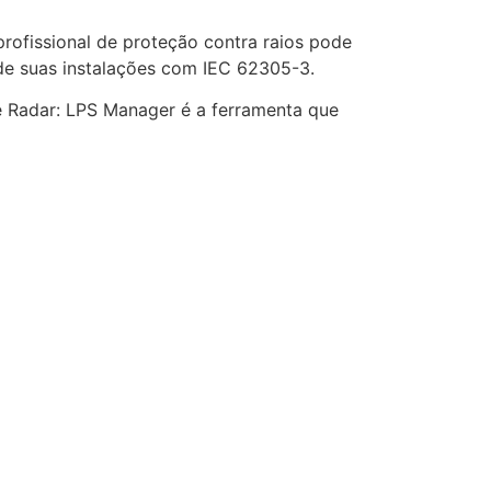
rofissional de proteção contra raios pode
de suas instalações com IEC 62305-3.
e Radar: LPS Manager é a ferramenta que
ECLAIR
Online
dades
Principal
sta
Início
ção
Funcionalidades
Perfis de Usuário
el de
Ecossistema