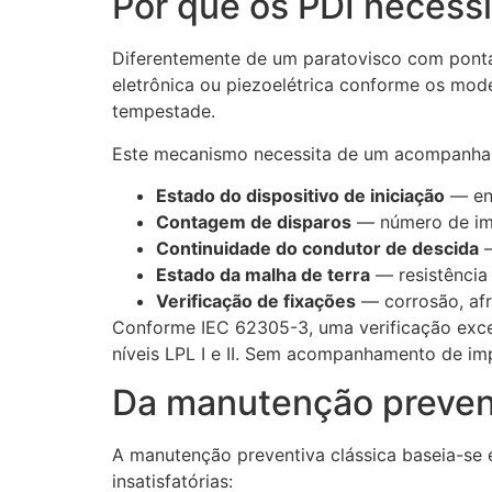
Por que os PDI necess
Diferentemente de um paratovisco com ponta
eletrônica ou piezoelétrica conforme os mod
tempestade.
Este mecanismo necessita de um acompanham
Estado do dispositivo de iniciação
— env
Contagem de disparos
— número de imp
Continuidade do condutor de descida
—
Estado da malha de terra
— resistência
Verificação de fixações
— corrosão, af
Conforme IEC 62305-3, uma verificação exc
níveis LPL I e II. Sem acompanhamento de im
Da manutenção prevent
A manutenção preventiva clássica baseia-se e
insatisfatórias: