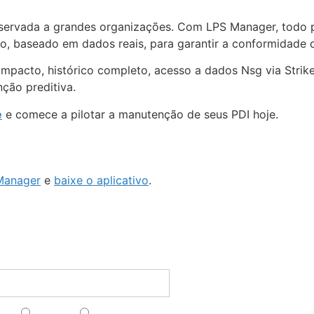
servada a grandes organizações. Com LPS Manager, todo p
 baseado em dados reais, para garantir a conformidade 
impacto, histórico completo, acesso a dados Nsg via Strik
ção preditiva.
e
e comece a pilotar a manutenção de seus PDI hoje.
Manager
e
baixe o aplicativo
.
Funcionali
ct@lpsmanager.io
Criação de Pa
nossa newsletter
Estudo/Simula
Cálculo do Nív
ais
Anglais
Espagnol
Proteção