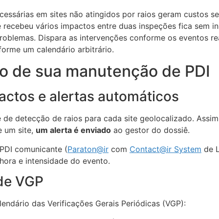
essárias em sites não atingidos por raios geram custos s
 recebeu vários impactos entre duas inspeções fica sem 
problemas. Dispara as intervenções conforme os eventos r
orme um calendário arbitrário.
to de sua manutenção de PDI
tos e alertas automáticos
 de detecção de raios para cada site geolocalizado. Assi
e um site,
um alerta é enviado
ao gestor do dossiê.
 PDI comunicante (
Paraton@ir
com
Contact@ir System
de L
ora e intensidade do evento.
 de VGP
ndário das Verificações Gerais Periódicas (VGP):