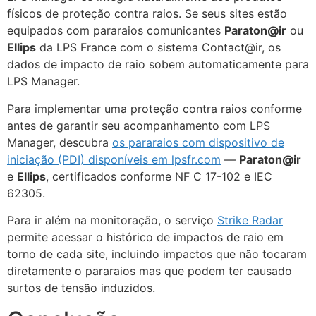
físicos de proteção contra raios. Se seus sites estão
equipados com pararaios comunicantes
Paraton@ir
ou
ECLAIR
Ellips
da LPS France com o sistema Contact@ir, os
Online
dados de impacto de raio sobem automaticamente para
LPS Manager.
Para implementar uma proteção contra raios conforme
antes de garantir seu acompanhamento com LPS
Manager, descubra
os pararaios com dispositivo de
iniciação (PDI) disponíveis em lpsfr.com
—
Paraton@ir
e
Ellips
, certificados conforme NF C 17-102 e IEC
62305.
Para ir além na monitoração, o serviço
Strike Radar
permite acessar o histórico de impactos de raio em
torno de cada site, incluindo impactos que não tocaram
diretamente o pararaios mas que podem ter causado
surtos de tensão induzidos.