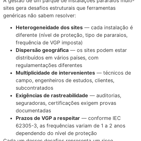
A gestão de um parque de instalações pararaios multi-
sites gera desafios estruturais que ferramentas
genéricas não sabem resolver:
Heterogeneidade dos sites
— cada instalação é
diferente (nível de proteção, tipo de pararaios,
frequência de VGP imposta)
Dispersão geográfica
— os sites podem estar
distribuídos em vários países, com
regulamentações diferentes
Multiplicidade de intervenientes
— técnicos de
campo, engenheiros de estudos, clientes,
subcontratados
Exigências de rastreabilidade
— auditorias,
seguradoras, certificações exigem provas
documentadas
Prazos de VGP a respeitar
— conforme IEC
62305-3, as frequências variam de 1 a 2 anos
dependendo do nível de proteção
Cada um desses desafios representa um risco