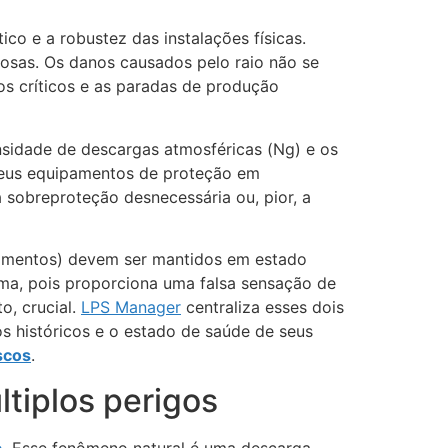
o e a robustez das instalações físicas.
osas. Os danos causados pelo raio não se
os críticos e as paradas de produção
nsidade de descargas atmosféricas (Ng) e os
seus equipamentos de proteção em
 sobreproteção desnecessária ou, pior, a
erramentos) devem ser mantidos em estado
ema, pois proporciona uma falsa sensação de
o, crucial.
LPS Manager
centraliza esses dois
s históricos e o estado de saúde de seus
scos
.
tiplos perigos
o
. Esse fenômeno natural é uma descarga