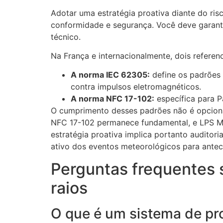
Adotar uma estratégia proativa diante do ri
conformidade e segurança. Você deve garanti
técnico.
Na França e internacionalmente, dois referenci
A norma IEC 62305:
define os padrões i
contra impulsos eletromagnéticos.
A norma NFC 17-102:
específica para Pa
O cumprimento desses padrões não é opcional
NFC 17-102 permanece fundamental, e LPS Ma
estratégia proativa implica portanto audito
ativo dos eventos meteorológicos para antec
Perguntas frequentes s
raios
O que é um sistema de pr