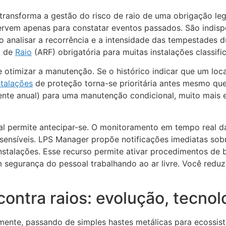
o transforma a gestão do risco de raio de uma obrigação 
ervem apenas para constatar eventos passados. São indis
o analisar a recorrência e a intensidade das tempestades 
o de
Raio
(ARF) obrigatória para muitas instalações classifi
otimizar a manutenção. Se o histórico indicar que um loc
stalações
de proteção torna-se prioritária antes mesmo que
te anual) para uma manutenção condicional, muito mais ef
atual permite antecipar-se. O monitoramento em tempo real
 sensíveis. LPS Manager propõe notificações imediatas so
nstalações. Esse recurso permite ativar procedimentos de
 segurança do pessoal trabalhando ao ar livre. Você redu
contra raios: evolução, tecn
lmente, passando de simples hastes metálicas para ecossi