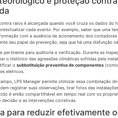
teorológico e proteção contra
ada
ontra raios é alcançada quando você cruza os dados do h
contextualizar cada evento. Por exemplo, saber que uma te
informação com a ausência de acionamento dos contadores
ente seu papel de prevenção, seja que há uma disfunção n
pertinente para auditoria e verificação. Durante as inspe
ar o histórico das agressões climáticas sofridas pela instal
tificar o
subbstituição preventiva de componentes
(como 
es elétricos.
campo, LPS Manager permite otimizar essa combinação di
odem registrar suas observações, tirar fotos das instalaç
ecido é então compartilhável em tempo real com os propriet
decisão e as intervenções corretivas.
a para reduzir efetivamente os