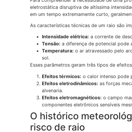
eletrostática disruptiva de altíssima intensi
em um tempo extremamente curto, geralmente
As características técnicas de um raio são i
Intensidade elétrica:
a corrente de desc
Tensão:
a diferença de potencial pode a
Temperatura:
o ar atravessado pelo arc
sol.
Esses parâmetros geram três tipos de efeito
Efeitos térmicos:
o calor intenso pode 
Efeitos eletrodinâmicos:
as forças mecâ
alvenaria.
Efeitos eletromagnéticos:
o campo magné
componentes eletrônicos sensíveis mesm
O histórico meteorológi
risco de raio