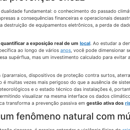
dualidade fundamental: o conhecimento do passado climátic
resas a consequências financeiras e operacionais desastr
 a destruição de equipamentos eletrônicos, a perda de dad
e
quantificar a exposição real de um
local
. Ao estudar a de
pecífica ao longo de vários
anos
, você pode dimensionar 
sa supérflua, mas um investimento calculado para evitar a
a (pararraios, dispositivos de proteção contra surtos, at
o é muitas vezes mais perigoso do que a ausência de sist
eorológicos e o estado técnico das instalações é, portant
rmitindo visualizar na mesma interface os dados climático
tica transforma a prevenção passiva em
gestão ativa dos
ri
: um fenômeno natural com múl
ção rigorosa, é preciso entender a violência física do
rai