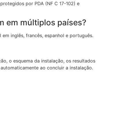
 protegidos por PDA (NF C 17-102) e
m em múltiplos países?
 em inglês, francês, espanhol e português.
ECLAIR
Online
ção, o esquema da instalação, os resultados
 automaticamente ao concluir a instalação.
dades
Principal
sta
Início
ção
Funcionalidades
Perfis de Usuário
el de
Ecossistema
Tutoriais