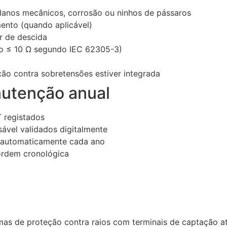
anos mecânicos, corrosão ou ninhos de pássaros
mento (quando aplicável)
r de descida
ivo ≤ 10 Ω segundo IEC 62305-3)
ão contra sobretensões estiver integrada
nutenção anual
 registados
sável validados digitalmente
 automaticamente cada ano
ordem cronológica
mas de proteção contra raios com terminais de captação at