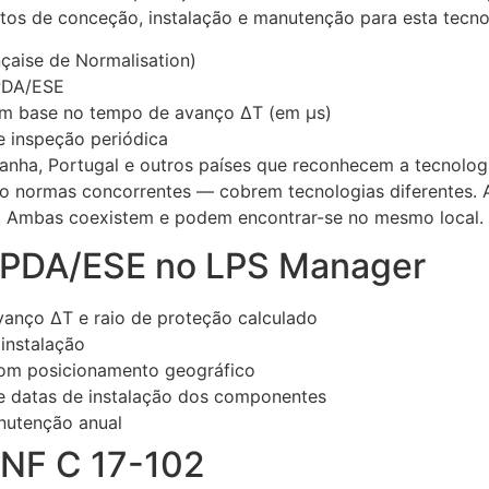
itos de conceção, instalação e manutenção para esta tecnol
çaise de Normalisation)
 PDA/ESE
com base no tempo de avanço ΔT (em µs)
e inspeção periódica
panha, Portugal e outros países que reconhecem a tecnolog
 normas concorrentes — cobrem tecnologias diferentes. A
s. Ambas coexistem e podem encontrar-se no mesmo local.
s PDA/ESE no LPS Manager
anço ΔT e raio de proteção calculado
instalação
com posicionamento geográfico
 datas de instalação dos componentes
nutenção anual
 NF C 17-102