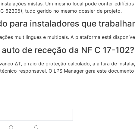
 instalações mistas. Um mesmo local pode conter edifícios
IEC 62305), tudo gerido no mesmo dossier de projeto.
 para instaladores que trabalha
es multilingues e multipaís. A plataforma está disponível
auto de receção da NF C 17-102?
anço ΔT, o raio de proteção calculado, a altura de instala
do técnico responsável. O LPS Manager gera este documento
Funcionali
ct@lpsmanager.io
Criação de Pa
nossa newsletter
Estudo/Simula
Cálculo do Nív
ais
Anglais
Espagnol
Proteção