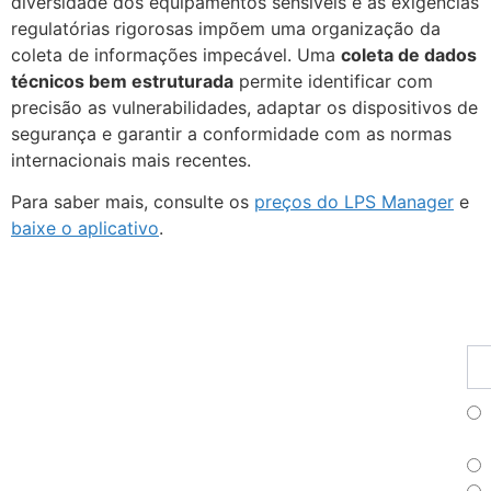
diversidade dos equipamentos sensíveis e as exigências
regulatórias rigorosas impõem uma organização da
coleta de informações impecável. Uma
coleta de dados
técnicos bem estruturada
permite identificar com
precisão as vulnerabilidades, adaptar os dispositivos de
segurança e garantir a conformidade com as normas
internacionais mais recentes.
Para saber mais, consulte os
preços do LPS Manager
e
baixe o aplicativo
.
Fu
Pr
As
no
ne
Fr