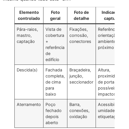
Elemento
Foto
Foto de
Indicador a
controlado
geral
detalhe
capturar
Pára-raios,
Vista de
Fixações,
Referência,
mastro,
cobertura
corrosão,
orientação,
captação
+
conectores
ambiente
referência
próximo
de
edifício
Descida(s)
Fachada
Braçadeira,
Altura,
completa,
junção,
proximidade
de cima
seccionador
de portas,
para
possíveis
baixo
impactos
Aterramento
Poço
Barra,
Acessibilidade,
fechado
conexões,
umidade,
depois
oxidação
etiquetagem
aberto