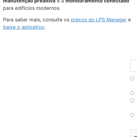
manutenção preditiva
e a
monitoramento conectado
para edifícios modernos.
Para saber mais, consulte os
preços do LPS Manager
e
baixe o aplicativo
.
Fu
Pr
As
no
ne
Fr
Es
Po