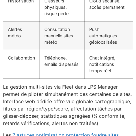
Historisation
Classeurs
Cloud sécurisé,
physiques,
accès permanent
risque perte
Alertes
Consultation
Push
météo
manuelle sites
automatiques
météo
géolocalisées
Collaboration
Téléphone,
Chat intégré,
emails dispersés
notifications
temps réel
La gestion multi-sites via Fleet dans LPS Manager
permet de piloter simultanément des centaines de sites.
Interface web dédiée offre vue globale cartographique,
filtres par région/type/score, affectation tâches par
glisser-déposer, statistiques agrégées (% conformité,
retards vérifications, alertes non traitées).
Les
7 astuces optimisation protection foudre sites