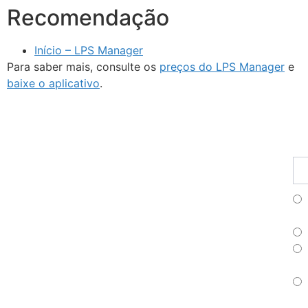
Recomendação
Início – LPS Manager
Para saber mais, consulte os
preços do LPS Manager
e
baixe o aplicativo
.
Fu
Pr
As
no
ne
Fr
Es
Po