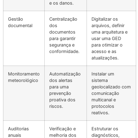
e os danos.
ECLAIR
Online
Gestão
Centralização
Digitalizar os
documental
dos
arquivos, definir
documentos
uma arquitetura e
para garantir
usar uma GED
segurança e
para otimizar o
conformidade.
acesso e as
atualizações.
Monitoramento
Automatização
Instalar um
meteorológico
dos alertas
sistema
para uma
geolocalizado com
prevenção
comunicação
proativa dos
multicanal e
riscos.
protocolos
reativos.
Auditorias
Verificação e
Estruturar os
anuais
melhoria dos
diagnósticos,