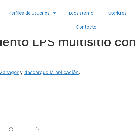
Perfiles de usuarios
Ecosistema
Tutoriales
Contacto
ento LPS multisitio con
 Manager
y
descargue la aplicación
.
Funcionali
ct@lpsmanager.io
Creación de c
ete a nuestro boletín
Estudio/Simula
Cálculo del Niv
ais
Anglais
Espagnol
Protección