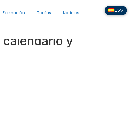
ES
Formación
Tarifas
Noticias
 calendario y
dades
Principal
arpeta
Inicio
ción
Funcionalidades
Perfiles de Usuario
el de
ECLAIR
Ecosistema
En línea