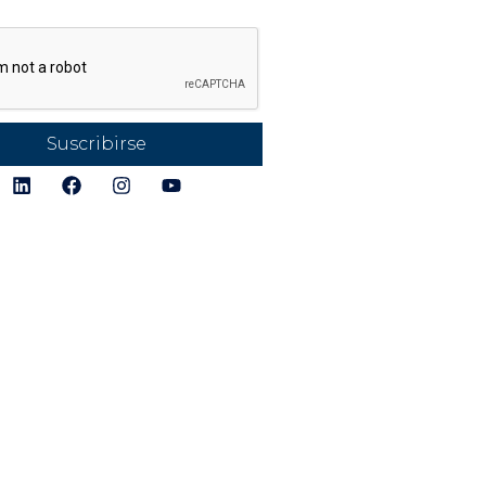
gais
Pararrayos y P
Verificaciones 
Seguimiento M
Productos
Alertas y Anális
Puntuación de
Suscribirse
Instalaciones
Detección de
Directorio de 
Conexión y Ch