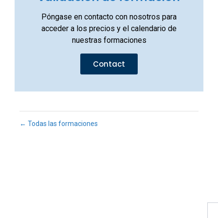
Póngase en contacto con nosotros para
acceder a los precios y el calendario de
nuestras formaciones
Contact
← Todas las formaciones
Fu
Pr
Su
a
nu
bo