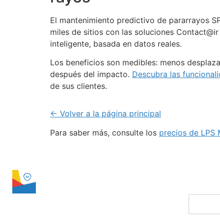
El mantenimiento predictivo de pararrayos SP
miles de sitios con las soluciones Contact@i
inteligente, basada en datos reales.
Los beneficios son medibles: menos desplaza
después del impacto.
Descubra las funciona
de sus clientes.
← Volver a la página principal
Para saber más, consulte los
precios de LPS
LPS Manager
conta
Suscríb