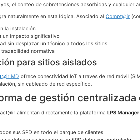
rayos, el conteo de sobretensiones absorbidas y cualquier 
gra naturalmente en esta lógica. Asociado al
Compt@ir
(con
 la instalación
 un impacto significativo
dad sin desplazar un técnico a todos los sitios
 trazabilidad normativa
ión para sitios aislados
t@ir MD
ofrece conectividad IoT a través de red móvil (SIM
alación, sin cableado de red específico.
orma de gestión centralizada
tact@ir alimentan directamente la plataforma
LPS Manager
odos sus SPD en todo el parque de clientes
o se detecte un impacto o un SPD deba ser controlado