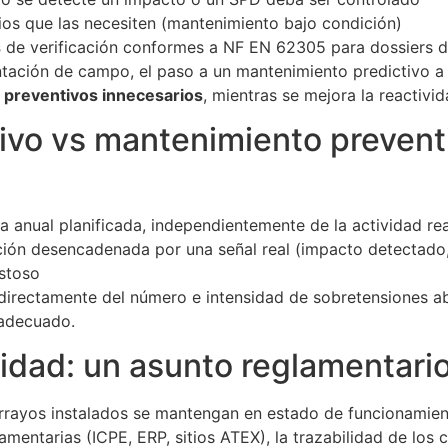
tios que las necesiten (mantenimiento bajo condición)
s
de verificación conformes a NF EN 62305 para dossiers d
mentación de campo, el paso a un mantenimiento predictivo
 preventivos innecesarios
, mientras se mejora la reactivi
vo vs mantenimiento preventiv
ita anual planificada, independientemente de la actividad r
nción desencadenada por una señal real (impacto detectado,
stoso
directamente del número e intensidad de sobretensiones abs
 adecuado.
idad: un asunto reglamentari
rrayos instalados se mantengan en estado de funcionamien
lamentarias (ICPE, ERP, sitios ATEX), la trazabilidad de los