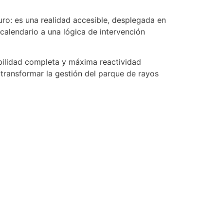
uro: es una realidad accesible, desplegada en
calendario a una lógica de intervención
bilidad completa y máxima reactividad
ECLAIR
ransformar la gestión del parque de rayos
En línea
dades
Principal
arpeta
Inicio
ción
Funcionalidades
Perfiles de Usuario
el de