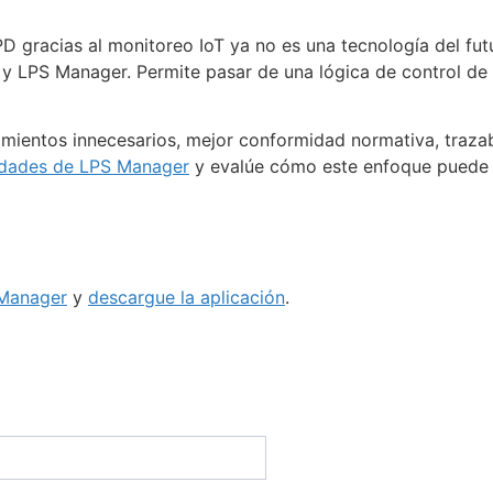
D gracias al monitoreo IoT ya no es una tecnología del fut
r y LPS Manager. Permite pasar de una lógica de control de 
mientos innecesarios, mejor conformidad normativa, traza
lidades de LPS Manager
y evalúe cómo este enfoque puede t
 Manager
y
descargue la aplicación
.
Funcionali
ct@lpsmanager.io
Creación de c
ete a nuestro boletín
Estudio/Simula
Cálculo del Niv