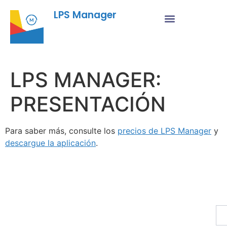
LPS Manager
LPS MANAGER:
PRESENTACIÓN
Para saber más, consulte los
precios de LPS Manager
y
descargue la aplicación
.
Fu
Pr
Su
a
nu
bo