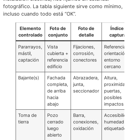
fotográfico. La tabla siguiente sirve como mínimo,
incluso cuando todo está “OK”.
Elemento
Foto de
Foto de
Índice a
controlado
conjunto
detalle
capturar
Pararrayos,
Vista
Fijaciones,
Referencia,
mástil,
cubierta +
corrosión,
orientación,
captación
referencia
conectores
entorno
edificio
cercano
Bajante(s)
Fachada
Abrazadera,
Altura,
completa,
junta,
proximidad a
de arriba
seccionador
puertas,
hacia
posibles
abajo
impactos
Toma de
Pozo
Barra,
Accesibilidad,
tierra
cerrado
conexiones,
humedad,
luego
oxidación
etiquetado
abierto