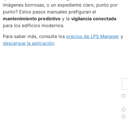
imágenes borrosas, o un expediente claro, punto por
punto? Estos pasos manuales prefiguran el
mantenimiento predictivo
y la
vigilancia conectada
para los edificios modernos.
Para saber más, consulte los
precios de LPS Manager
y
descargue la aplicación
.
Fu
Pr
Su
a
nu
bo
Fr
Es