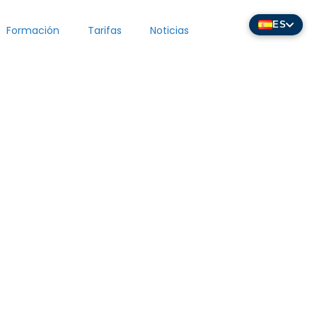
ES
Formación
Tarifas
Noticias
dades
Principal
arpeta
Inicio
ción
Funcionalidades
Perfiles de Usuario
el de
Ecosistema
Tutoriales
rotector
ECLAIR
Formación
y Auditorías
En línea