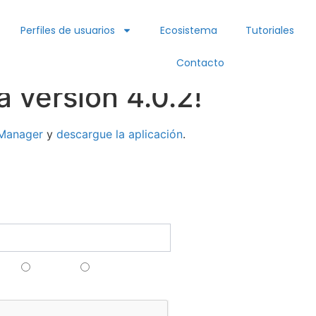
Perfiles de usuarios
Ecosistema
Tutoriales
Contacto
 versión 4.0.2!
 Manager
y
descargue la aplicación
.
Funcionali
ct@lpsmanager.io
Creación de c
ete a nuestro boletín
Estudio/Simula
Cálculo del Niv
ais
Anglais
Espagnol
Protección
gais
Pararrayos y P
Verificaciones 