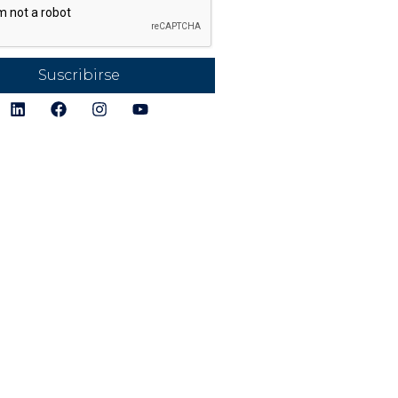
Seguimiento M
Productos
Alertas y Anális
Puntuación de
Suscribirse
Instalaciones
Detección de
Directorio de 
Conexión y Ch