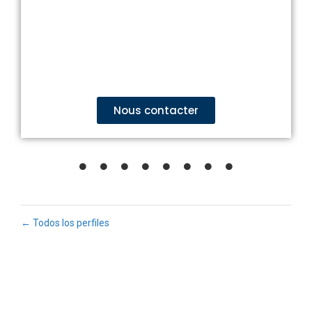
ECLAIR
Nous contacter
En línea
← Todos los perfiles
Fu
Pr
Su