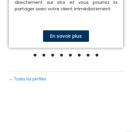
directement sur site et vous pourrez la
partager avec votre client immédiatement.
ECLAIR
En savoir plus
En línea
← Todos los perfiles
Fu
Pr
Su
a
nu
bo