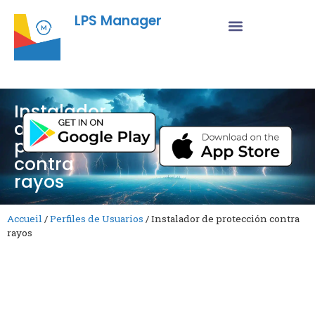
LPS Manager
Instalador
de
protección
contra
rayos
Accueil
/
Perfiles de Usuarios
/
Instalador de protección contra
rayos