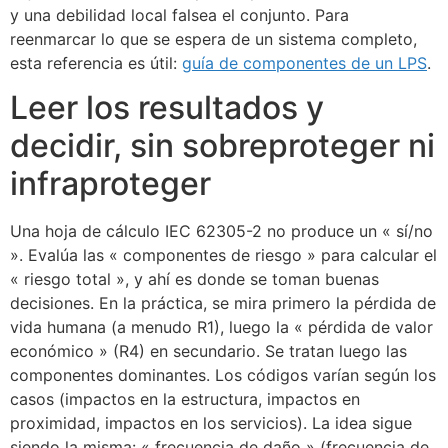
y una debilidad local falsea el conjunto. Para
reenmarcar lo que se espera de un sistema completo,
esta referencia es útil:
guía de componentes de un LPS
.
Leer los resultados y
decidir, sin sobreproteger ni
infraproteger
Una hoja de cálculo IEC 62305-2 no produce un « sí/no
». Evalúa las « componentes de riesgo » para calcular el
« riesgo total », y ahí es donde se toman buenas
decisiones. En la práctica, se mira primero la pérdida de
vida humana (a menudo R1), luego la « pérdida de valor
económico » (R4) en secundario. Se tratan luego las
ECLAIR
componentes dominantes. Los códigos varían según los
En línea
casos (impactos en la estructura, impactos en
proximidad, impactos en los servicios). La idea sigue
siendo la misma: « frecuencia de daño » (frecuencia de