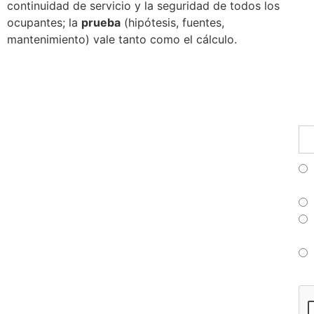
continuidad de servicio y la seguridad de todos los
ocupantes; la
prueba
(hipótesis, fuentes,
mantenimiento) vale tanto como el cálculo.
Fu
Pr
Su
a
nu
bo
Fr
Es
Po