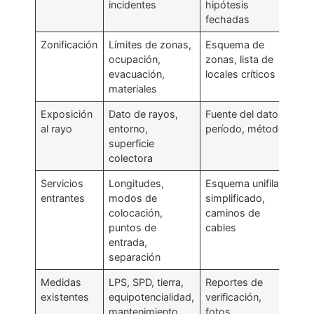
incidentes
hipótesis
fechadas
Zonificación
Límites de zonas,
Esquema de
ocupación,
zonas, lista de
evacuación,
locales críticos
materiales
Exposición
Dato de rayos,
Fuente del dato,
al rayo
entorno,
período, método
superficie
colectora
Servicios
Longitudes,
Esquema unifilar
entrantes
modos de
simplificado,
colocación,
caminos de
puntos de
cables
entrada,
separación
Medidas
LPS, SPD, tierra,
Reportes de
existentes
equipotencialidad,
verificación,
mantenimiento
fotos,