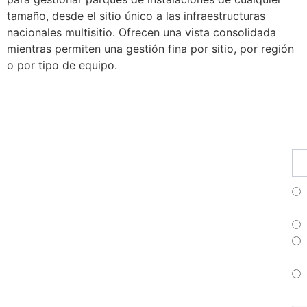
tamaño, desde el sitio único a las infraestructuras
nacionales multisitio. Ofrecen una vista consolidada
mientras permiten una gestión fina por sitio, por región
o por tipo de equipo.
Fu
Pr
Su
a
nu
bo
Fr
Es
Po