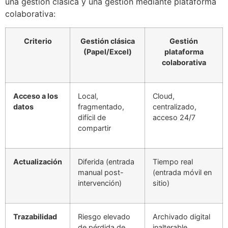
una gestión clásica y una gestión mediante plataforma
colaborativa:
Criterio
Gestión clásica
Gestión
(Papel/Excel)
plataforma
colaborativa
Acceso a los
Local,
Cloud,
datos
fragmentado,
centralizado,
difícil de
acceso 24/7
compartir
Actualización
Diferida (entrada
Tiempo real
manual post-
(entrada móvil en
intervención)
sitio)
Trazabilidad
Riesgo elevado
Archivado digital
de pérdida de
inalterable