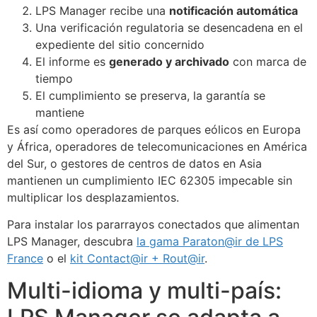
LPS Manager recibe una
notificación automática
Una verificación regulatoria se desencadena en el
expediente del sitio concernido
El informe es
generado y archivado
con marca de
tiempo
El cumplimiento se preserva, la garantía se
mantiene
Es así como operadores de parques eólicos en Europa
y África, operadores de telecomunicaciones en América
del Sur, o gestores de centros de datos en Asia
mantienen un cumplimiento IEC 62305 impecable sin
multiplicar los desplazamientos.
Para instalar los pararrayos conectados que alimentan
ECLAIR
LPS Manager, descubra
la gama Paraton@ir de LPS
En línea
France
o el
kit Contact@ir + Rout@ir
.
Multi-idioma y multi-país: