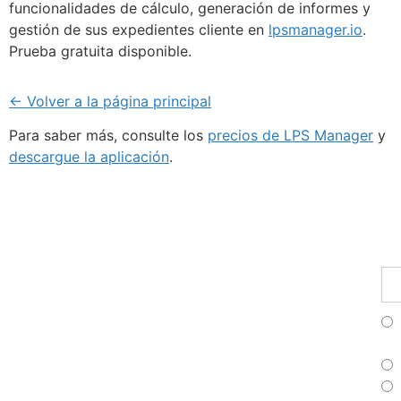
funcionalidades de cálculo, generación de informes y
gestión de sus expedientes cliente en
lpsmanager.io
.
Prueba gratuita disponible.
← Volver a la página principal
Para saber más, consulte los
precios de LPS Manager
y
descargue la aplicación
.
Fu
Pr
Su
a
nu
bo
Fr