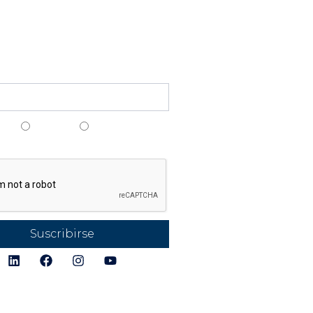
Funcionali
ct@lpsmanager.io
Creación de c
ete a nuestro boletín
Estudio/Simula
Cálculo del Niv
ais
Anglais
Espagnol
Protección
gais
Pararrayos y P
Verificaciones 
Seguimiento M
Productos
Alertas y Anális
Puntuación de
Suscribirse
Instalaciones
Detección de
Directorio de 
Conexión y Ch