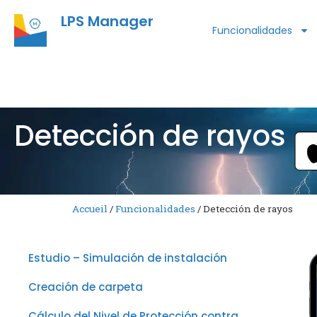
LPS Manager
Funcionalidades
Detección de rayos
Accueil
/
Funcionalidades
/
Detección de rayos
Estudio – Simulación de instalación
Creación de carpeta
Cálculo del Nivel de Protección contra