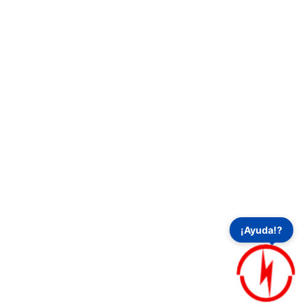
dades
Principal
arpeta
Inicio
ción
Funcionalidades
Perfiles de Usuario
el de
Ecosistema
Tutoriales
rotector
Formación
y Auditorías
Tarifas
eteo y
Noticias
Contact
is
Notas Legales
¡Ayuda!?
 Tormentas
Profesionales
at