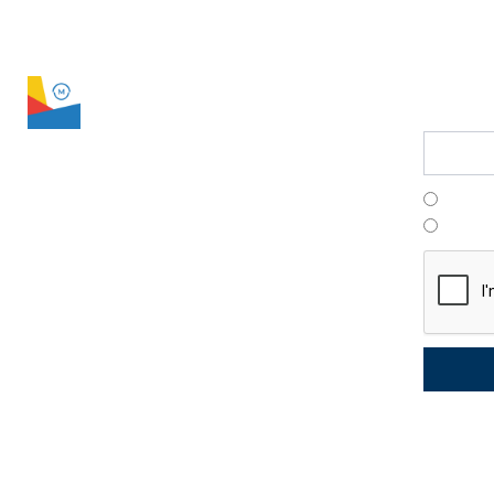
LPS Manager
conta
Suscríb
Franç
Portu