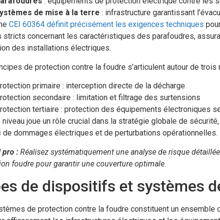
arafoudres
: équipements de protection électrique contre les 
ystèmes de mise à la terre
: infrastructure garantissant l’évac
rme
CEI 60364 définit précisément les exigences techniques
pour
s stricts concernant les caractéristiques des parafoudres, assurant 
ion des installations électriques.
ncipes de protection contre la foudre s’articulent autour de troi
rotection primaire : interception directe de la décharge
rotection secondaire : limitation et filtrage des surtensions
rotection tertiaire : protection des équipements électroniques s
niveau joue un rôle crucial dans la stratégie globale de sécurité
 de dommages électriques et de perturbations opérationnelles.
 pro :
Réalisez systématiquement une analyse de risque détaillée 
ion foudre pour garantir une couverture optimale.
es de dispositifs et systèmes d
stèmes de protection contre la foudre constituent un ensemble 