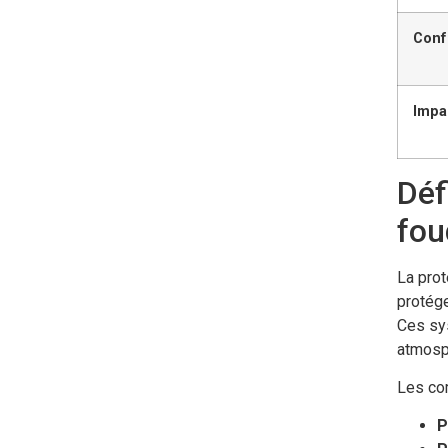
Conf
Impa
Déf
fou
La prot
protége
Ces sys
atmosp
Les com
P