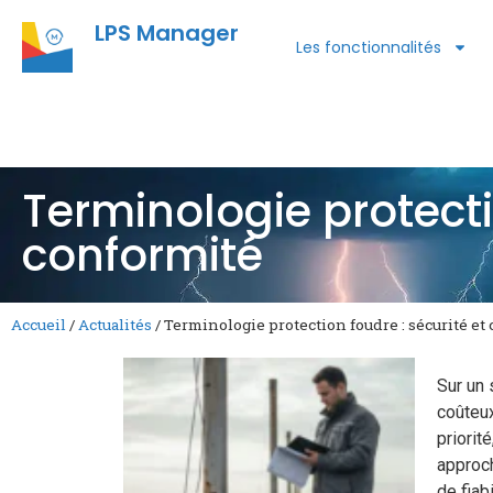
LPS Manager
Les fonctionnalités
Terminologie protecti
conformité
Accueil
/
Actualités
/
Terminologie protection foudre : sécurité et
Sur un 
coûteu
priorit
approc
de fiab