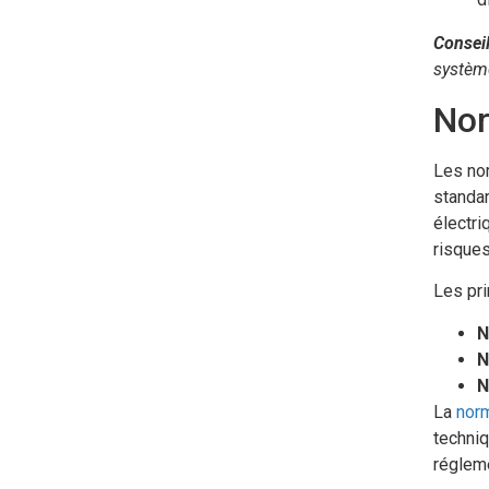
Conseil
système
Nor
Les nor
standar
électri
risque
Les pri
N
N
N
La
norm
techniq
régleme