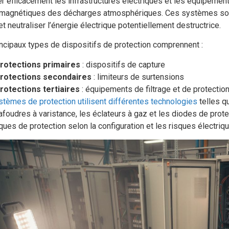
r efficacement les infrastructures électriques et les équipemen
omagnétiques des décharges atmosphériques. Ces systèmes sont
et neutraliser l’énergie électrique potentiellement destructrice.
ncipaux types de dispositifs de protection comprennent :
rotections primaires
: dispositifs de capture
rotections secondaires
: limiteurs de surtensions
rotections tertiaires
: équipements de filtrage et de protectio
stèmes de protection utilisent différentes technologies
telles q
afoudres à varistance, les éclateurs à gaz et les diodes de pro
ques de protection selon la configuration et les risques électriq