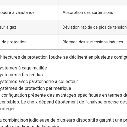
oudre à varistance
Absorption des surtensions
eur à gaz
Déviation rapide de pics de tension
 de protection
Blocage des surtensions induites
hitectures de protection foudre se déclinent en plusieurs configu
ystèmes à cage maillée
ystèmes à fils tendus
ystèmes avec paratonnerre à collecteur
ystèmes de protection périmétrique
configuration présente des avantages spécifiques en termes de c
ensibles. Le choix dépend étroitement de l’analyse précise des
protéger.
a combinaison judicieuse de plusieurs dispositifs garantit une pr
irects et indirects de la foudre.