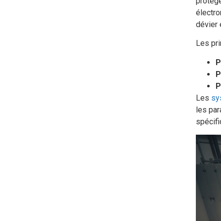
protége
électr
dévier 
Les pri
P
P
P
Les
sy
les par
spécifi