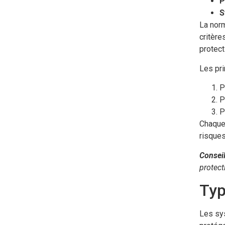
P
S
La no
critère
protect
Les pri
P
P
P
Chaque 
risques
Conseil
protect
Typ
Les sy