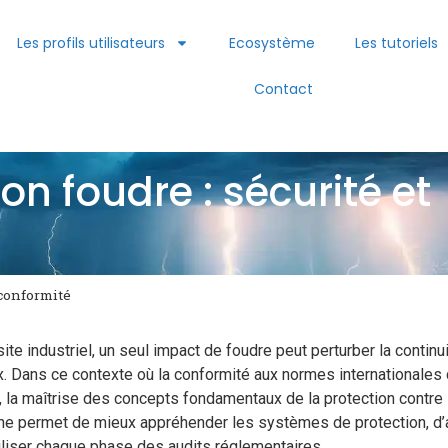
Les profils utilisateurs
Ecosystème
Les tutoriels
Contact
on foudre : sécurité et
 conformité
site industriel, un seul impact de foudre peut perturber la cont
x. Dans ce contexte où la conformité aux normes international
é, la maîtrise des concepts fondamentaux de la protection contre 
he permet de mieux appréhender les systèmes de protection, d’
iliser chaque phase des audits réglementaires.