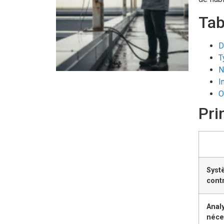
Tab
D
T
N
I
O
Pri
Syst
cont
Anal
néce