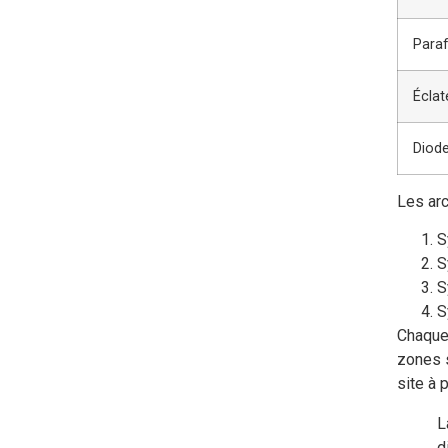
Paraf
Éclat
Diode
Les arc
S
S
S
S
Chaque 
zones s
site à 
L
d