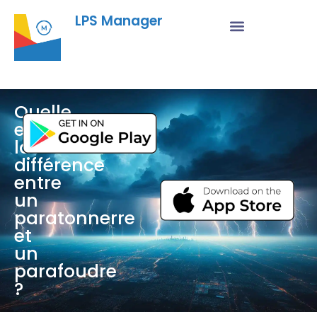
LPS Manager
Quelle
est
la
différence
entre
un
paratonnerre
et
un
parafoudre
?