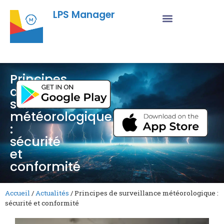
LPS Manager
Principes
de
surveillance
météorologique
:
sécurité
et
conformité
Accueil
/
Actualités
/
Principes de surveillance météorologique :
sécurité et conformité