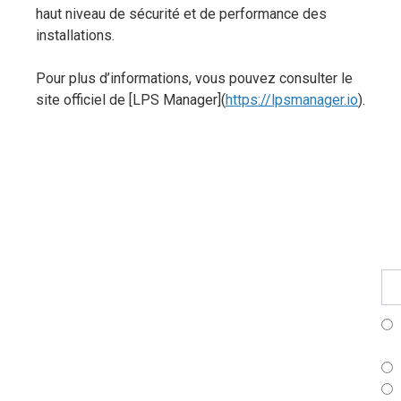
haut niveau de sécurité et de performance des
installations.
Pour plus d’informations, vous pouvez consulter le
site officiel de [LPS Manager](
https://lpsmanager.io
).
Fo
Pr
S'i
à
no
ne
Fr