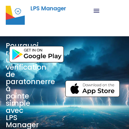
LPS Manager
Pourquoi
réaliser
une
vérification
de
paratonnerre
à
pointe
simple
avec
LPS
Manager