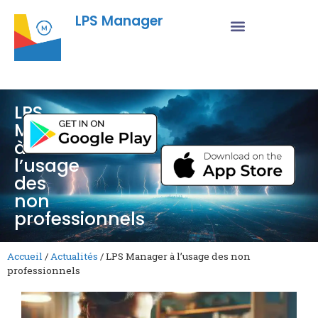
LPS Manager
LPS
Manager
à
l’usage
des
non
professionnels
Accueil
/
Actualités
/
LPS Manager à l’usage des non
professionnels