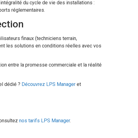
tégralité du cycle de vie des installations :
pports réglementaires.
ection
lisateurs finaux (techniciens terrain,
nt les solutions en conditions réelles avec vos
ation entre la promesse commerciale et la réalité
el dédié ?
Découvrez LPS Manager
et
ECLAIR
En ligne
onsultez
nos tarifs LPS Manager
.