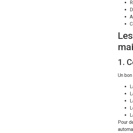
R
D
A
C
Les
mai
1. C
Un bon 
L
L
L
L
L
Pour de
automat