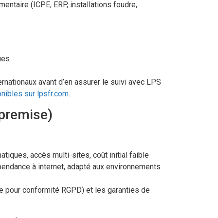
ntaire (ICPE, ERP, installations foudre,
ues
rnationaux avant d’en assurer le suivi avec LPS
nibles sur lpsfr.com
.
-premise)
tiques, accès multi-sites, coût initial faible
pendance à internet, adapté aux environnements
e pour conformité RGPD) et les garanties de