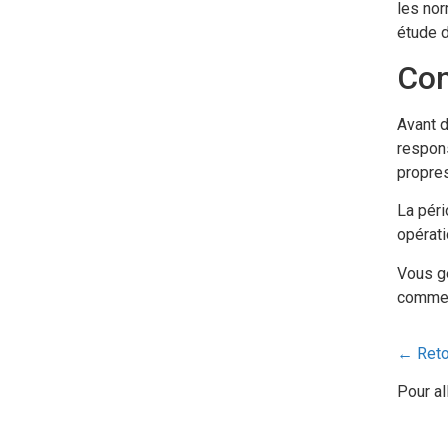
les nor
étude d
Con
Avant d
respons
propre
La péri
opérati
Vous gé
commen
← Retou
Pour al