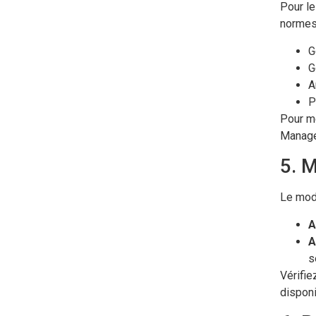
Pour le
normes 
G
G
A
P
Pour me
Manage
5. 
Le mode
A
A
s
Vérifie
disponi