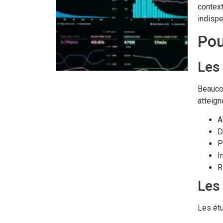
context
indisp
Pou
Les 
Beaucou
atteign
A
D
P
I
R
Les
Les ét