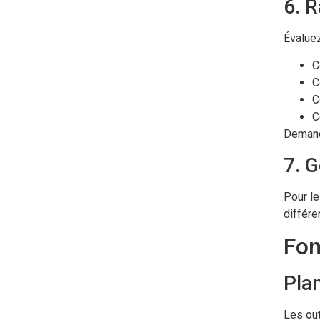
6. R
Évaluez
C
C
C
C
Demande
7. G
Pour le
différe
Fon
Plan
Les out