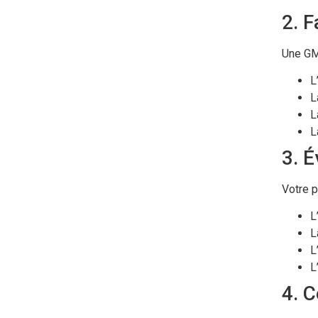
2. F
Une GMA
L
L
L
L
3. É
Votre p
L
L
L
L
4. 