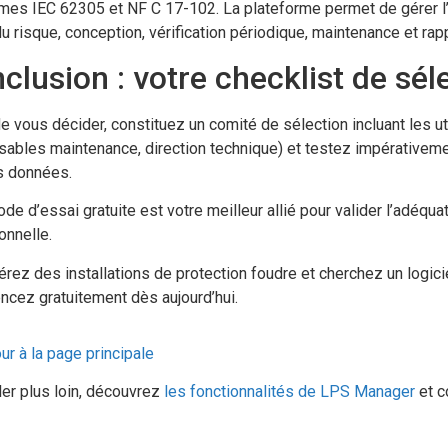
mes IEC 62305 et NF C 17-102. La plateforme permet de gérer l’in
u risque, conception, vérification périodique, maintenance et ra
clusion : votre checklist de sél
e vous décider, constituez un comité de sélection incluant les uti
ables maintenance, direction technique) et testez impérativeme
s données.
ode d’essai gratuite est votre meilleur allié pour valider l’adéqu
onnelle.
rez des installations de protection foudre et cherchez un logici
cez gratuitement dès aujourd’hui.
r à la page principale
ler plus loin, découvrez
les fonctionnalités de LPS Manager
et c