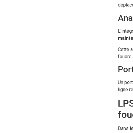
déplace
Anal
L’intég
mainte
Cette a
foudre.
Por
Un port
ligne r
LPS
fou
Dans le