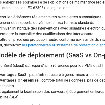
s entreprises soumises à des obligations de maintenance régleme
internationales IEC 62305), le logiciel doit :
érer les échéances réglementaires avec alertes automatiques
énérer des rapports de vérification aux formats standards
rchiver l’historique des interventions avec signatures électroniq
ermettre la traçabilité des qualifications des intervenants
ttre en place une protection foudre conforme aux standards inte
r, découvrez
les paratonnerres et systèmes de protection dispo
Modèle de déploiement (SaaS vs On
 SaaS (cloud) est aujourd’hui la référence pour les PME et ETI :
vantages SaaS :
pas d’infrastructure à gérer, mises à jour automa
vantages On-premise :
contrôle total des données, pas de dé
ensibles
z également la localisation des serveurs (hébergement en Europ
bilité (SLA).