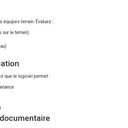
 équipes terrain. Évaluez :
sur le terrain)
eau)
sation
z que le logiciel permet :
tenance
)
n documentaire