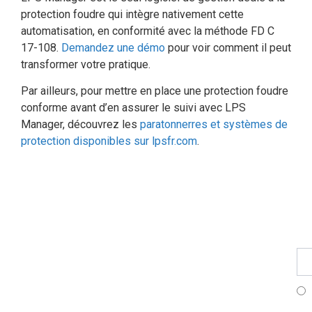
protection foudre qui intègre nativement cette
automatisation, en conformité avec la méthode FD C
17-108.
Demandez une démo
pour voir comment il peut
transformer votre pratique.
Par ailleurs, pour mettre en place une protection foudre
conforme avant d’en assurer le suivi avec LPS
Manager, découvrez les
paratonnerres et systèmes de
protection disponibles sur lpsfr.com
.
Fo
Pr
S'i
à
no
ne
Fr