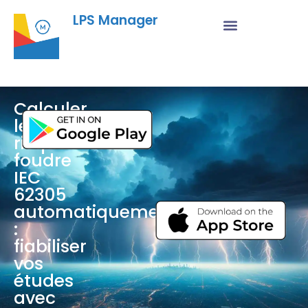
LPS Manager
Calculer
le
risque
foudre
IEC
62305
automatiquement
:
fiabiliser
vos
études
avec