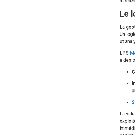
momen
Le l
La ges
Un logi
et anal
LPS
M
à des o
C
I
p
S
La vale
exploit
immédi