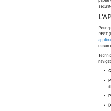
papier 
sécurit
L'A
Pour qu
REST (R
applica
raison 
Techni
navigat
G
P
a
P
D