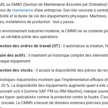
S, ou GMAO (Gestion de Maintenance Assistée par Ordinateur) e
ions de
maintenance
d'une entreprise. Son rôle consiste à centralis
bilité et la durée de vie des équipements physiques. Machines, 
es, installations de production : tout y passe.
 environnement industriel moderne, le CMMS ne se contente plus d
n véritable pilote des opérations :
estion des ordres de travail (OT) :
Il automatise la création, l
uivi des actifs :
Il maintient un historique complet des interven
haque équipement.
estion des stocks :
Il assure la disponibilité des pièces de re
tistiques industrielles montrent que l'implémentation efficace
 20 %. La disponibilité des équipements augmente quant à elle
puissant soit-il (comme SAP PM ou IBM Maximo), manque souvent
s hyper-spécialisés comme la protection contre la foudre. C'est i
t cruciale. Le CMMS a besoin de données externes précises pou