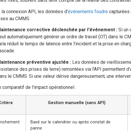
lles fixes, souvent sans tenir compte de la réalité des contraintes
 la connexion API, les données d'
événements foudre
capturées p
ises au CMMS.
aintenance corrective déclenchée par l'événement :
Si un 
eut automatiquement générer un ordre de travail (OT) dans le C
ela réduit le temps de latence entre l'incident et la prise en cha
ascade.
aintenance préventive ajustée :
Les données de vieillissemen
ésistance des prises de terre) remontées via l'API permettent d'
ans le CMMS. Si une valeur dérive dangereusement, une interven
n comparatif de l'impact opérationnel :
Critère
Gestion manuelle (sans API)
enchement
Basé sur le calendrier ou après constat de
panne