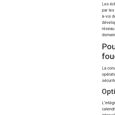
Les éch
par les
à-vis d
dévelop
réseau.
domaine
Pou
fou
La conv
opérati
sécurit
Opt
L'intég
calendr