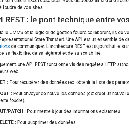
et les fichiers Excel obsolètes. Vous disposez ainsi d'une sourc
é foudre de vos sites.
PI REST : le pont technique entre v
e le CMMS et le logiciel de gestion foudre collaborent, ils doiven
epresentational State Transfer). Une API est un ensemble de dé
tions
de communiquer. L'architecture REST est aujourd'hui le sta
de sa flexibilité, de sa légèreté et de sa scalabilité.
quement, une API REST fonctionne via des requêtes HTTP standar
eurs web :
ET :
Pour récupérer des données (ex: obtenir la liste des paraton
OST :
Pour envoyer de nouvelles données (ex: créer un nouvel 
lerte foudre).
UT/PATCH :
Pour mettre à jour des informations existantes.
ELETE :
Pour supprimer des données.