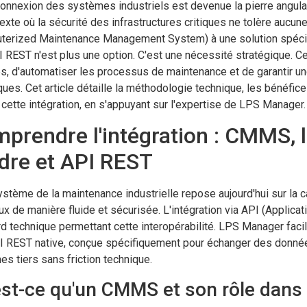
connexion des systèmes industriels est devenue la pierre angulai
exte où la sécurité des infrastructures critiques ne tolère auc
terized Maintenance Management System) à une solution spécial
 REST n'est plus une option. C'est une nécessité stratégique. C
, d'automatiser les processus de maintenance et de garantir u
ques. Cet article détaille la méthodologie technique, les bénéfic
 cette intégration, en s'appuyant sur l'expertise de LPS Manager.
prendre l'intégration : CMMS, l
dre et API REST
stème de la maintenance industrielle repose aujourd'hui sur la 
ux de manière fluide et sécurisée. L'intégration via API (Applic
d technique permettant cette interopérabilité. LPS Manager facil
I REST native, conçue spécifiquement pour échanger des donnée
s tiers sans friction technique.
est-ce qu'un CMMS et son rôle dans