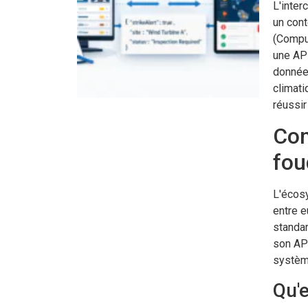
L'inter
un cont
(Compu
une API
données
climati
réussir
Com
fou
L'écosy
entre e
standar
son AP
système
Qu'