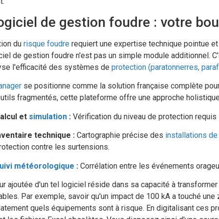
t.
ogiciel de gestion foudre : votre bo
tion du
risque foudre
requiert une expertise technique pointue et
ciel de gestion foudre n'est pas un simple module additionnel. C
yse l'efficacité des systèmes de
protection (paratonnerres, para
anager
se positionne comme la solution française complète pour l
utils fragmentés, cette plateforme offre une approche holistique
alcul et
simulation
:
Vérification du niveau de protection requis 
nventaire technique :
Cartographie précise des
installations de
rotection contre les surtensions.
uivi météorologique
:
Corrélation entre les événements orageux 
ur ajoutée d'un tel logiciel réside dans sa capacité à transform
ables. Par exemple, savoir qu'un impact de 100 kA a touché une
atement quels équipements sont à risque. En digitalisant ces 