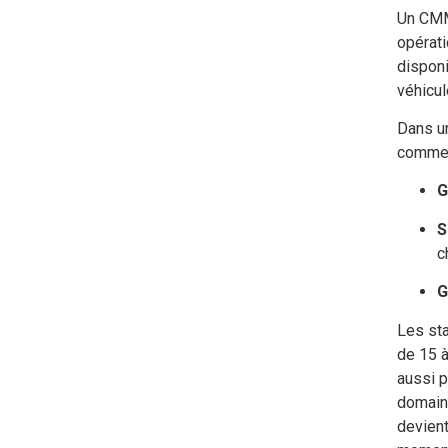
Un CMM
opérat
disponi
véhicul
Dans un
comme u
G
S
c
G
Les sta
de 15 à
aussi 
domaine
devien