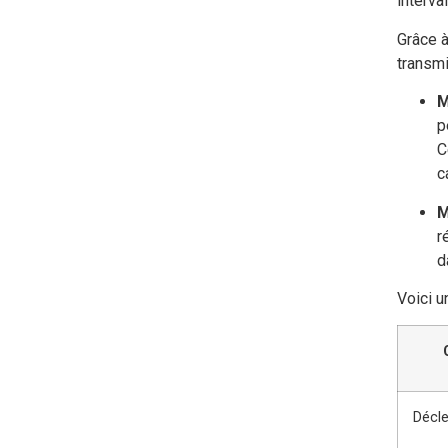
interva
Grâce à
transm
M
p
C
c
M
r
d
Voici u
Décl